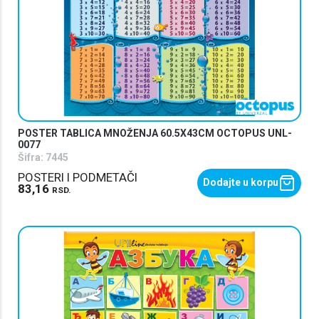
POSTER TABLICA MNOŽENJA 60.5X43CM OCTOPUS UNL-
0077
Šifra:
7445
POSTERI I PODMETAČI
Dodajte u korpu
83,16
RSD.