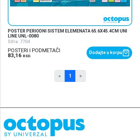
POSTER PERIODNI SISTEM ELEMENATA 65.6X45.4CM UNI
LINE UNL-0080
Šifra:
7704
POSTERI I PODMETAČI
Dodajte u korpu
83,16
RSD.
«
1
»