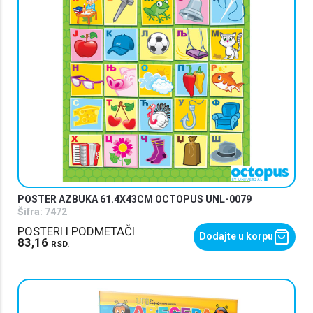
POSTER AZBUKA 61.4X43CM OCTOPUS UNL-0079
Šifra:
7472
POSTERI I PODMETAČI
Dodajte u korpu
83,16
RSD.