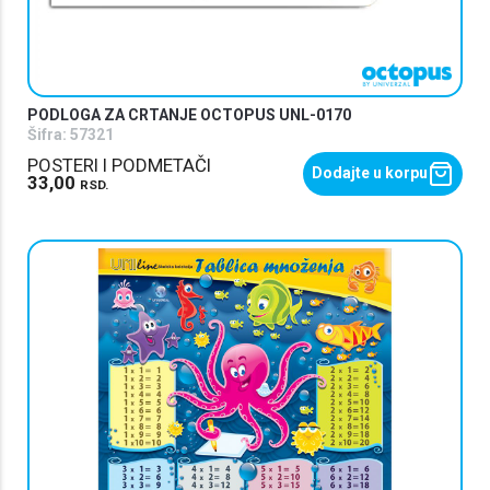
PODLOGA ZA CRTANJE OCTOPUS UNL-0170
Šifra:
57321
POSTERI I PODMETAČI
Dodajte u korpu
33,00
RSD.