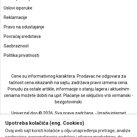
Uslovi isporuke
Reklamacije
Pravo na odustajanje
Povraćaj sredstava
Saobraznost
Politika privatnosti
Cene su informativnog karaktera. Prodavac ne odgovara za
tačnost cena iskazanih na sajtu, zadržava pravo izmena cena.
Ponudu za ostale artikle, informacije o stanju lagera i aktuelnim
cenama možete dobiti na upit. Plaćanje se isključivo vrši virmanski -
bezgotovinski.
Univerzal doo © 2026. Sva prava zadržana. -
Izrada internet
prodavnice
-
Selltico.
Upotreba kolačića (eng. Cookies)
Ovaj web sajt koristi kolačiće u cilju unapređenja pretrage, analize