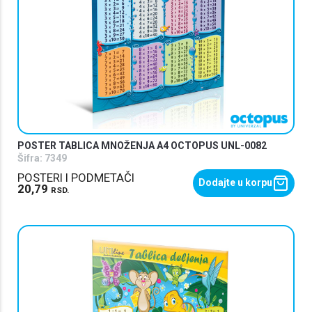
POSTER TABLICA MNOŽENJA A4 OCTOPUS UNL-0082
Šifra:
7349
POSTERI I PODMETAČI
Dodajte u korpu
20,79
RSD.