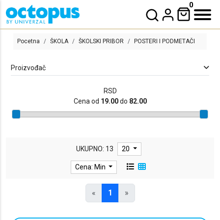
0
Pocetna
ŠKOLA
ŠKOLSKI PRIBOR
POSTERI I PODMETAČI
Proizvođač
RSD
Cena od
19.00
do
82.00
POSTERI I PODMETAČI
UKUPNO: 13
20
Cena: Min
«
1
»