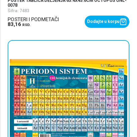
POSTER TABLICA DELJENJA 65.4X45.6CM OCTOPUS UNL-
0078
Šifra:
7483
POSTERI I PODMETAČI
Dodajte u korpu
83,16
RSD.