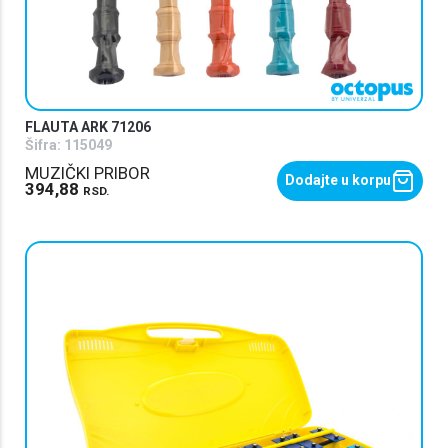
FLAUTA ARK 71206
Šifra:
115049
MUZIČKI PRIBOR
Dodajte u korpu
394,88
RSD.