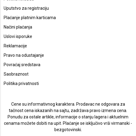
Uputstvo za registraciju
Plaćanje platnim karticama
Načini plaćanja
Uslovi isporuke
Reklamacije
Pravo na odustajanje
Povraćaj sredstava
Saobraznost
Politika privatnosti
Cene su informativnog karaktera. Prodavac ne odgovara za
tačnost cena iskazanih na sajtu, zadržava pravo izmena cena.
Ponudu za ostale artikle, informacije o stanju lagera i aktuelnim
cenama možete dobiti na upit. Plaćanje se isključivo vrši virmanski -
bezgotovinski.