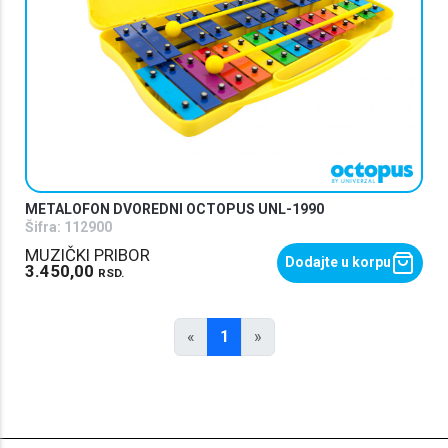
METALOFON DVOREDNI OCTOPUS UNL-1990
Šifra:
112900
MUZIČKI PRIBOR
Dodajte u korpu
3.450,00
RSD.
«
1
»