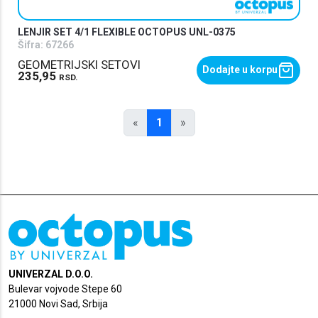
LENJIR SET 4/1 FLEXIBLE OCTOPUS UNL-0375
Šifra:
67266
GEOMETRIJSKI SETOVI
Dodajte u korpu
235,95
RSD.
«
1
»
UNIVERZAL D.O.O.
Bulevar vojvode Stepe 60
21000 Novi Sad, Srbija