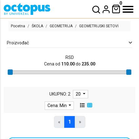
0
Pocetna
ŠKOLA
GEOMETRIJA
GEOMETRIJSKI SETOVI
Proizvođač
RSD
Cena od
110.00
do
235.00
GEOMETRIJSKI SETOVI
UKUPNO: 2
20
Cena: Min
«
1
»