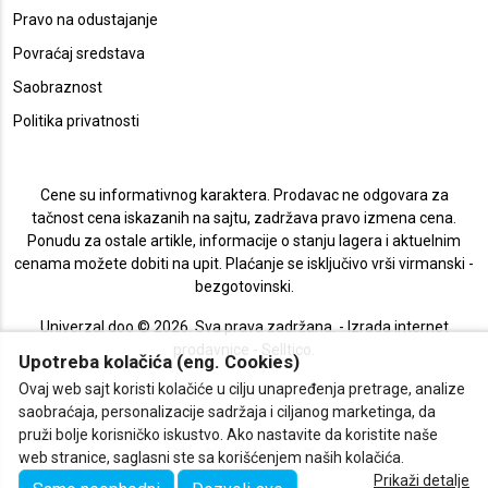
Pravo na odustajanje
Povraćaj sredstava
Saobraznost
Politika privatnosti
Cene su informativnog karaktera. Prodavac ne odgovara za
tačnost cena iskazanih na sajtu, zadržava pravo izmena cena.
Ponudu za ostale artikle, informacije o stanju lagera i aktuelnim
cenama možete dobiti na upit. Plaćanje se isključivo vrši virmanski -
bezgotovinski.
Univerzal doo © 2026. Sva prava zadržana. -
Izrada internet
prodavnice
-
Selltico.
Upotreba kolačića (eng. Cookies)
Ovaj web sajt koristi kolačiće u cilju unapređenja pretrage, analize
saobraćaja, personalizacije sadržaja i ciljanog marketinga, da
pruži bolje korisničko iskustvo. Ako nastavite da koristite naše
web stranice, saglasni ste sa korišćenjem naših kolačića.
Prikaži detalje