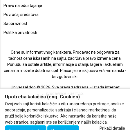
Pravo na odustajanje
Povraćaj sredstava
Saobraznost
Politika privatnosti
Cene su informativnog karaktera. Prodavac ne odgovara za
tačnost cena iskazanih na sajtu, zadržava pravo izmena cena.
Ponudu za ostale artikle, informacije o stanju lagera i aktuelnim
cenama možete dobiti na upit. Plaćanje se isključivo vrši virmanski -
bezgotovinski.
Univerzal doo © 2026. Sva prava zadržana. -
Izrada internet
prodavnice
-
Selltico.
Upotreba kolačića (eng. Cookies)
Ovaj web sajt koristi kolačiće u cilju unapređenja pretrage, analize
saobraćaja, personalizacije sadržaja i ciljanog marketinga, da
pruži bolje korisničko iskustvo. Ako nastavite da koristite naše
web stranice, saglasni ste sa korišćenjem naših kolačića.
Prikaži detalje