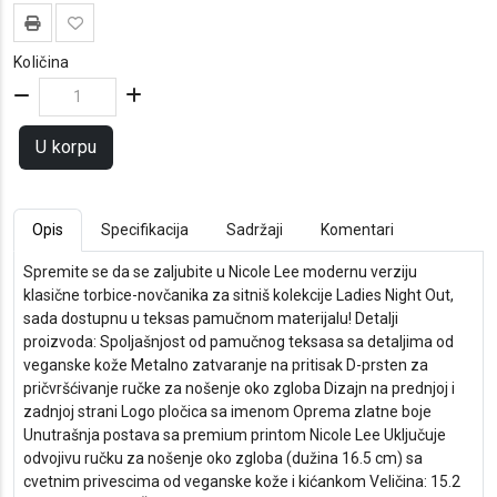
Količina
U korpu
Opis
Specifikacija
Sadržaji
Komentari
Spremite se da se zaljubite u Nicole Lee modernu verziju
klasične torbice-novčanika za sitniš kolekcije Ladies Night Out,
sada dostupnu u teksas pamučnom materijalu! Detalji
proizvoda: Spoljašnjost od pamučnog teksasa sa detaljima od
veganske kože Metalno zatvaranje na pritisak D-prsten za
pričvršćivanje ručke za nošenje oko zgloba Dizajn na prednjoj i
zadnjoj strani Logo pločica sa imenom Oprema zlatne boje
Unutrašnja postava sa premium printom Nicole Lee Uključuje
odvojivu ručku za nošenje oko zgloba (dužina 16.5 cm) sa
cvetnim privescima od veganske kože i kićankom Veličina: 15.2