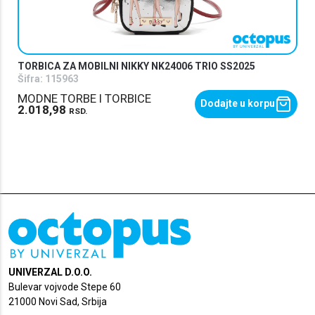
TORBICA ZA MOBILNI NIKKY NK24006 TRIO SS2025
Šifra:
115963
MODNE TORBE I TORBICE
Dodajte u korpu
2.018,98
RSD.
UNIVERZAL D.O.O.
Bulevar vojvode Stepe 60
21000 Novi Sad, Srbija