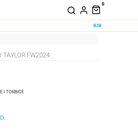
0
B2B
0 TAYLOR FW2024
 I TORBICE
D.