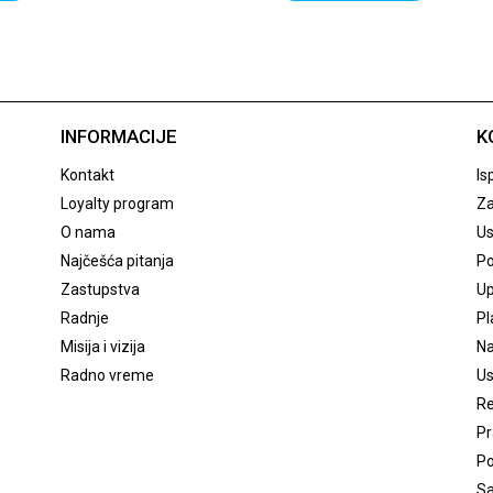
INFORMACIJE
K
Kontakt
Is
Loyalty program
Za
O nama
Us
Najčešća pitanja
Po
Zastupstva
Up
Radnje
Pl
Misija i vizija
Na
Radno vreme
Us
Re
Pr
Po
Sa