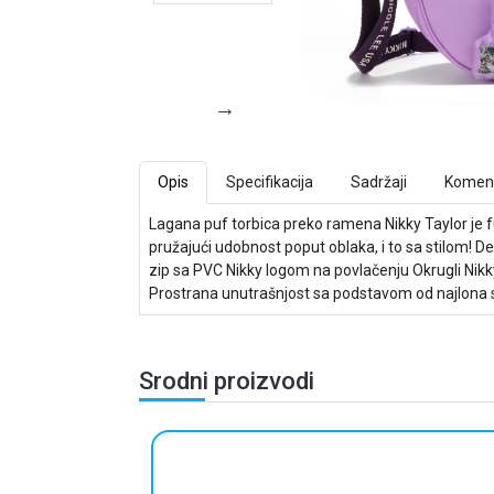
Opis
Specifikacija
Sadržaji
Koment
Lagana puf torbica preko ramena Nikky Taylor je 
pružajući udobnost poput oblaka, i to sa stilom! D
zip sa PVC Nikky logom na povlačenju Okrugli Nik
Prostrana unutrašnjost sa podstavom od najlona sa 
Srodni proizvodi