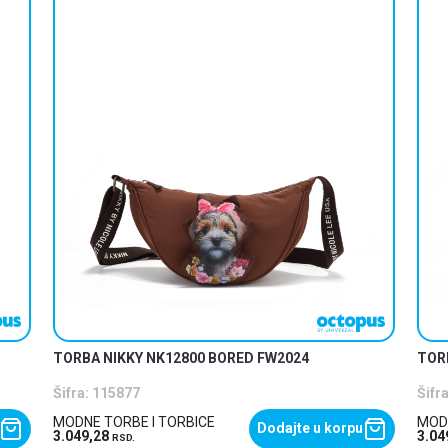
TORBA NIKKY NK12800 BORED FW2024
TOR
Šifra:
115877
Šifra
MODNE TORBE I TORBICE
MODN
Dodajte u korpu
3.049,28
3.04
RSD.