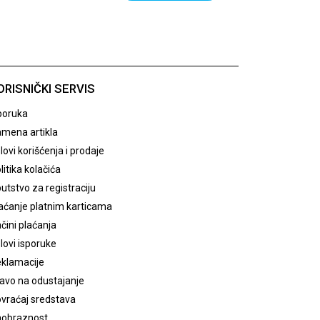
ORISNIČKI SERVIS
poruka
mena artikla
lovi korišćenja i prodaje
litika kolačića
utstvo za registraciju
aćanje platnim karticama
čini plaćanja
lovi isporuke
klamacije
avo na odustajanje
vraćaj sredstava
obraznost