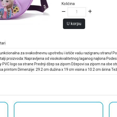
Količina
U korpu
ari
funkcionalna za svakodnevnu upotrebu i ističe vašu razigranu stranu! P
etalji proizvoda: Napravljena od visokokvalitetnog laganog najlona Pode
ky PVC logo sa strane Prednji džep sa zipom Džepovi sa zipom na obe st
printom Dimenzije: 29.2 cm dužina x 19 cm visina x 10.2 cm širina Težin