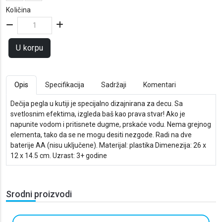
Količina
U korpu
Opis
Specifikacija
Sadržaji
Komentari
Dečija pegla u kutiji je specijalno dizajnirana za decu. Sa
svetlosnim efektima, izgleda baš kao prava stvar! Ako je
napunite vodom i pritisnete dugme, prskaće vodu. Nema grejnog
elementa, tako da se ne mogu desiti nezgode. Radi na dve
baterije AA (nisu uključene). Materijal: plastika Dimenezija: 26 x
12 x 14.5 cm. Uzrast: 3+ godine
Srodni proizvodi