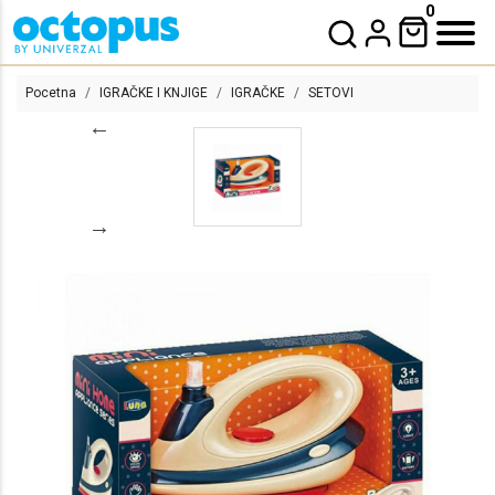
0
Pocetna
IGRAČKE I KNJIGE
IGRAČKE
SETOVI