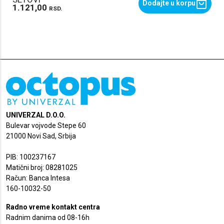
Dodajte u korpu
1.121,00
RSD.
UNIVERZAL D.O.O.
Bulevar vojvode Stepe 60
21000 Novi Sad, Srbija
PIB: 100237167
Matični broj: 08281025
Račun: Banca Intesa
160-10032-50
Radno vreme kontakt centra
Radnim danima od 08-16h