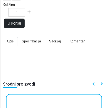
Količina
U korpu
Opis
Specifikacija
Sadržaji
Komentari
Srodni proizvodi