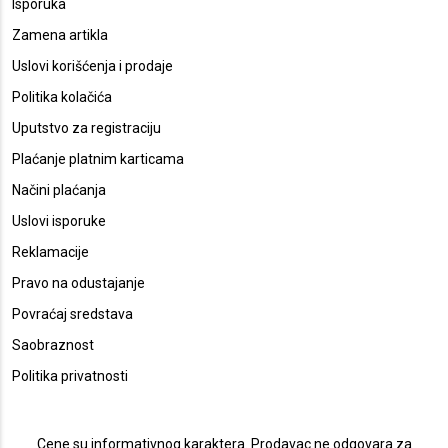
Isporuka
Zamena artikla
Uslovi korišćenja i prodaje
Politika kolačića
Uputstvo za registraciju
Plaćanje platnim karticama
Načini plaćanja
Uslovi isporuke
Reklamacije
Pravo na odustajanje
Povraćaj sredstava
Saobraznost
Politika privatnosti
Cene su informativnog karaktera. Prodavac ne odgovara za