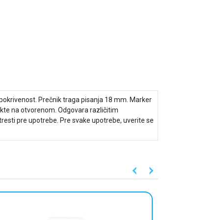
u pokrivenost. Prečnik traga pisanja 18 mm. Marker
jekte na otvorenom. Odgovara različitim
otresti pre upotrebe. Pre svake upotrebe, uverite se