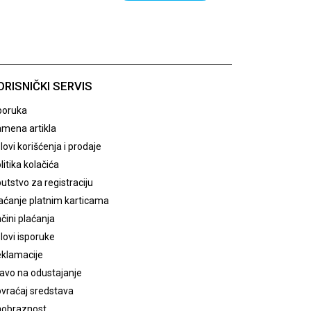
ORISNIČKI SERVIS
poruka
mena artikla
lovi korišćenja i prodaje
litika kolačića
utstvo za registraciju
aćanje platnim karticama
čini plaćanja
lovi isporuke
klamacije
avo na odustajanje
vraćaj sredstava
obraznost