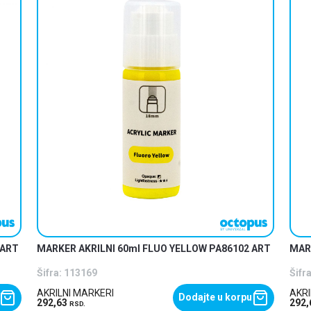
 ART
MARKER AKRILNI 60ml FLUO YELLOW PA86102 ART
MAR
Šifra:
113169
Šifra
AKRILNI MARKERI
AKRI
Dodajte u korpu
292,63
292
RSD.