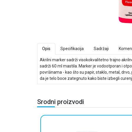
Opis
Specifikacija
Sadržaji
Koment
Akrilni marker sadrži visokokvalitetno trajno akr
sadrži 60 ml mastila. Marker je vodootporan i otp
površinama - kao što su papir, staklo, metal, drvo,
da je telo boce zategnuto kako biste izbegli curenj
Srodni proizvodi