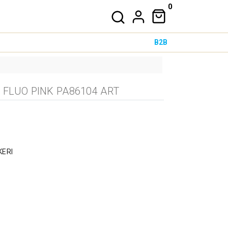
0
B2B
 FLUO PINK PA86104 ART
KERI