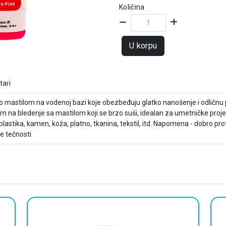
Količina
U korpu
ari
ilno mastilom na vodenoj bazi koje obezbeđuju glatko nanošenje i odličn
orn na bledenje sa mastilom koji se brzo suši, idealan za umetničke pro
 plastika, kamen, koža, platno, tkanina, tekstil, itd. Napomena - dobro pr
e tečnosti.