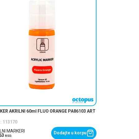
KER AKRILNI 60ml FLUO ORANGE PA86103 ART
MARKER AKRILNI
:
113170
Šifra:
113172
LNI MARKERI
AKRILNI MARKERI
Dodajte u korpu
,63
294,39
RSD.
RSD.