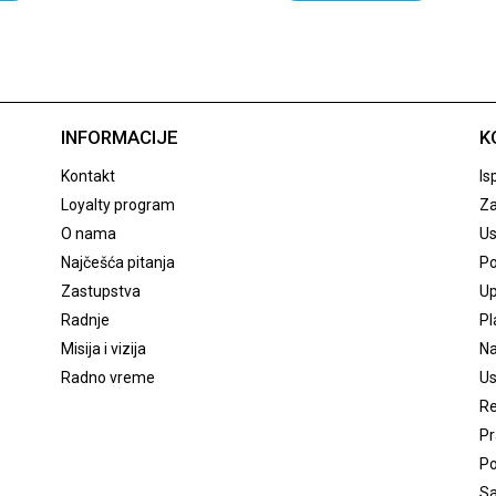
INFORMACIJE
K
Kontakt
Is
Loyalty program
Za
O nama
Us
Najčešća pitanja
Po
Zastupstva
Up
Radnje
Pl
Misija i vizija
Na
Radno vreme
Us
Re
Pr
Po
Sa