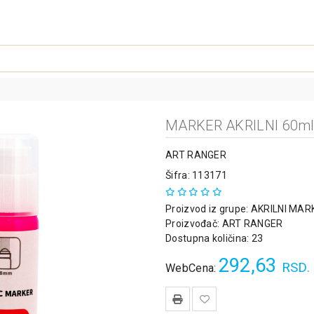
MARKER AKRILNI 60ml
ART RANGER
Šifra: 113171
Proizvod iz grupe:
AKRILNI MAR
Proizvođač:
ART RANGER
Dostupna količina: 23
292,63
RSD.
WebCena: