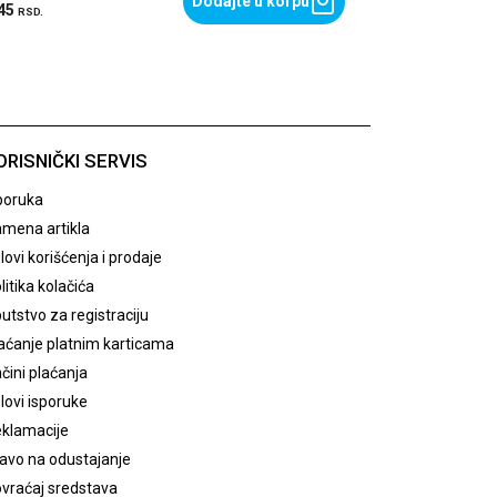
Dodajte u korpu
,45
RSD.
ORISNIČKI SERVIS
poruka
mena artikla
lovi korišćenja i prodaje
litika kolačića
utstvo za registraciju
aćanje platnim karticama
čini plaćanja
lovi isporuke
klamacije
avo na odustajanje
vraćaj sredstava