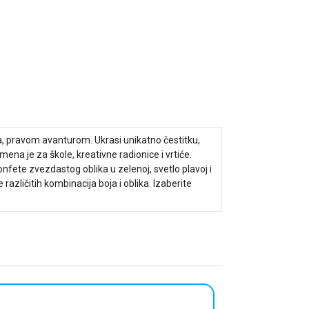
ma, pravom avanturom. Ukrasi unikatno čestitku,
ena je za škole, kreativne radionice i vrtiće.
fete zvezdastog oblika u zelenoj, svetlo plavoj i
 različitih kombinacija boja i oblika. Izaberite