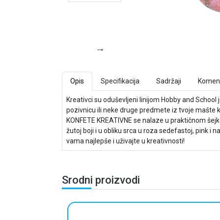
Opis
Specifikacija
Sadržaji
Koment
Kreativci su oduševljeni linijom Hobby and School 
pozivnicu ili neke druge predmete iz tvoje mašte ko
KONFETE KREATIVNE se nalaze u praktičnom šejkeru 
žutoj boji i u obliku srca u roza sedefastoj, pink i 
vama najlepše i uživajte u kreativnosti!
Srodni proizvodi