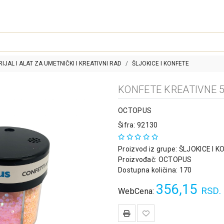
IJAL I ALAT ZA UMETNIČKI I KREATIVNI RAD
ŠLJOKICE I KONFETE
KONFETE KREATIVNE 5
OCTOPUS
Šifra: 92130
Proizvod iz grupe:
ŠLJOKICE I K
Proizvođač:
OCTOPUS
Dostupna količina: 170
356,15
RSD.
WebCena: