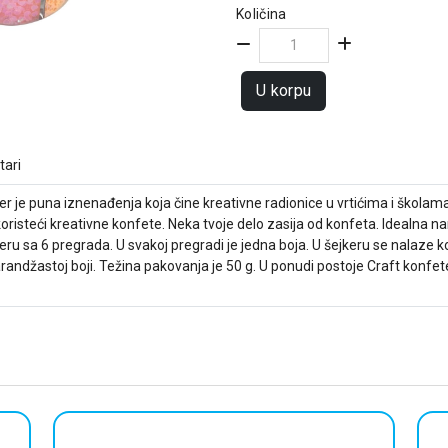
Količina
U korpu
ari
jer je puna iznenađenja koja čine kreativne radionice u vrtićima i škola
risteći kreativne konfete. Neka tvoje delo zasija od konfeta. Idealna nam
sa 6 pregrada. U svakoj pregradi je jedna boja. U šejkeru se nalaze kon
narandžastoj boji. Težina pakovanja je 50 g. U ponudi postoje Craft konfete