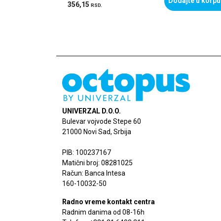
Dodajte u korpu
356,15
RSD.
UNIVERZAL D.O.O.
Bulevar vojvode Stepe 60
21000 Novi Sad, Srbija
PIB: 100237167
Matični broj: 08281025
Račun: Banca Intesa
160-10032-50
Radno vreme kontakt centra
Radnim danima od 08-16h