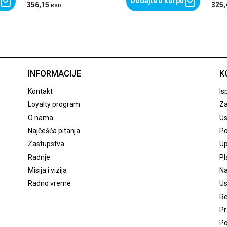
Dodajte u korpu
356,15
325
RSD.
INFORMACIJE
K
Kontakt
Is
Loyalty program
Za
O nama
Us
Najčešća pitanja
Po
Zastupstva
Up
Radnje
Pl
Misija i vizija
Na
Radno vreme
Us
Re
Pr
Po