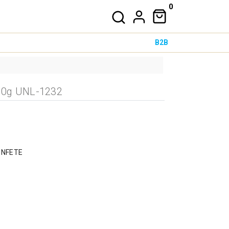
0
B2B
0g UNL-1232
ONFETE