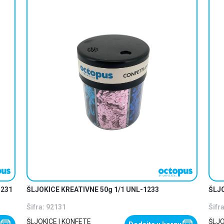
1231
ŠLJOKICE KREATIVNE 50g 1/1 UNL-1233
ŠLJO
Šifra:
92131
Šifra
ŠLJOKICE I KONFETE
ŠLJO