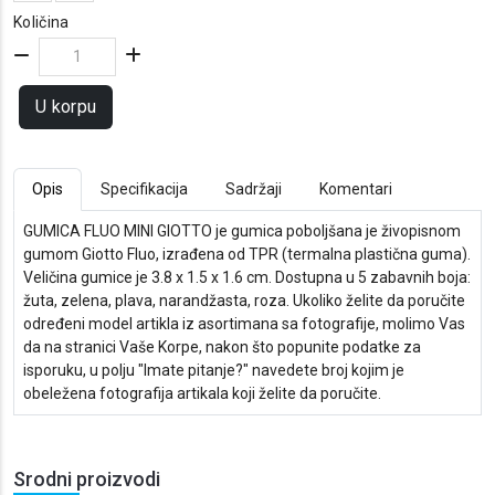
Količina
U korpu
Opis
Specifikacija
Sadržaji
Komentari
GUMICA FLUO MINI GIOTTO je gumica poboljšana je živopisnom
gumom Giotto Fluo, izrađena od TPR (termalna plastična guma).
Veličina gumice je 3.8 x 1.5 x 1.6 cm. Dostupna u 5 zabavnih boja:
žuta, zelena, plava, narandžasta, roza. Ukoliko želite da poručite
određeni model artikla iz asortimana sa fotografije, molimo Vas
da na stranici Vaše Korpe, nakon što popunite podatke za
isporuku, u polju "Imate pitanje?" navedete broj kojim je
obeležena fotografija artikala koji želite da poručite.
Srodni proizvodi