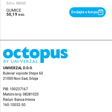
Šifra:
88065
GUMICE
Dodajte u korpu
50,19
RSD.
UNIVERZAL D.O.O.
Bulevar vojvode Stepe 60
21000 Novi Sad, Srbija
PIB: 100237167
Matični broj: 08281025
Račun: Banca Intesa
160-10032-50