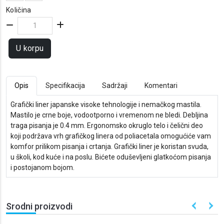
Količina
U korpu
Opis
Specifikacija
Sadržaji
Komentari
Grafički liner japanske visoke tehnologije i nemačkog mastila.
Mastilo je crne boje, vodootporno i vremenom ne bledi. Debljina
traga pisanja je 0.4 mm. Ergonomsko okruglo telo i čelični deo
koji podržava vrh grafičkog linera od poliacetala omogućiće vam
komfor prilikom pisanja i crtanja. Grafički liner je koristan svuda,
u školi, kod kuće i na poslu. Bićete oduševljeni glatkoćom pisanja
i postojanom bojom.
Srodni proizvodi