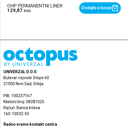
OHP PERMANENTNI LINER
Dodajte u korpu
129,87
RSD.
UNIVERZAL D.O.O.
Bulevar vojvode Stepe 60
21000 Novi Sad, Srbija
PIB: 100237167
Matični broj: 08281025
Račun: Banca Intesa
160-10032-50
Radno vreme kontakt centra