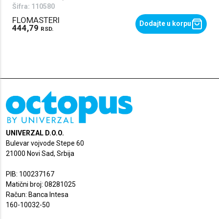
Šifra:
110580
FLOMASTERI
Dodajte u korpu
444,79
RSD.
UNIVERZAL D.O.O.
Bulevar vojvode Stepe 60
21000 Novi Sad, Srbija
PIB: 100237167
Matični broj: 08281025
Račun: Banca Intesa
160-10032-50