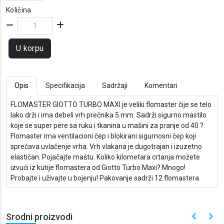
Količina
U korpu
Opis
Specifikacija
Sadržaji
Komentari
FLOMASTER GIOTTO TURBO MAXI je veliki flomaster čije se telo
lako drži i ima debeli vrh prečnika 5 mm. Sadrži sigurno mastilo
koje se super pere sa ruku i tkanina u mašini za pranje od 40 ?.
Flomaster ima ventilacioni čep i blokirani sigurnosni čep koji
sprečava uvlačenje vrha. Vrh vlakana je dugotrajan i izuzetno
elastičan. Pojačajte maštu. Koliko kilometara crtanja možete
izvući iz kutije flomastera od Giotto Turbo Maxi? Mnogo!
Probajte i uživajte u bojenju! Pakovanje sadrži 12 flomastera.
Srodni proizvodi