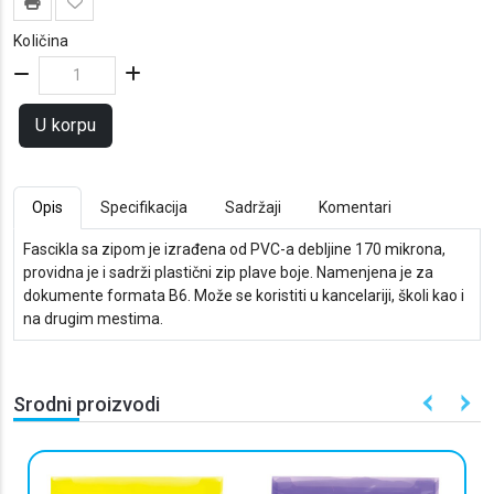
Količina
U korpu
Opis
Specifikacija
Sadržaji
Komentari
Fascikla sa zipom je izrađena od PVC-a debljine 170 mikrona,
providna je i sadrži plastični zip plave boje. Namenjena je za
dokumente formata B6. Može se koristiti u kancelariji, školi kao i
na drugim mestima.
Srodni proizvodi