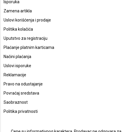
Isporuka
Zamena artikla
Uslovi korišćenja i prodaje
Politika kolačića
Uputstvo za registraciju
Plaćanje platnim karticama
Načini plaćanja
Uslovi isporuke
Reklamacije
Pravo na odustajanje
Povraćaj sredstava
Saobraznost
Politika privatnosti
Cene su informativnog karaktera. Prodavac ne odgovara za