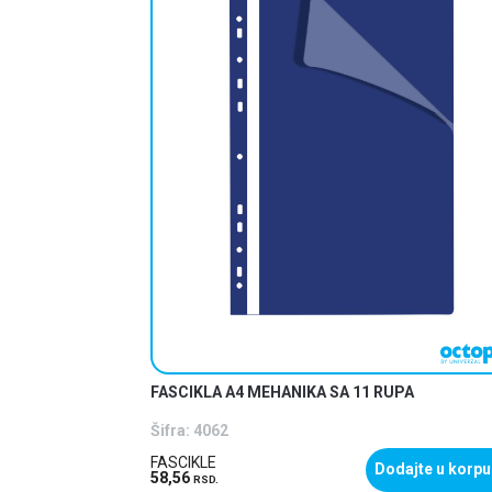
 JS3259
FASCIKLA A4 MEHANIKA SA 11 RUPA
Šifra:
4062
FASCIKLE
ajte u korpu
Dodajte u korpu
58,56
RSD.