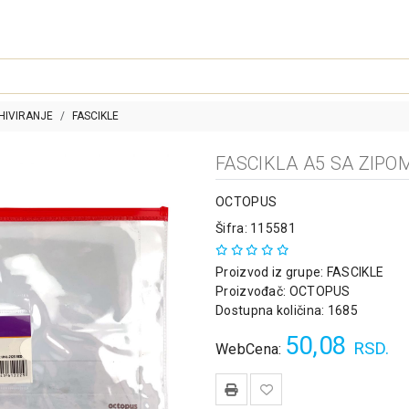
HIVIRANJE
FASCIKLE
FASCIKLA A5 SA ZIP
OCTOPUS
Šifra: 115581
Proizvod iz grupe:
FASCIKLE
Proizvođač:
OCTOPUS
Dostupna količina: 1685
50,08
RSD.
WebCena: