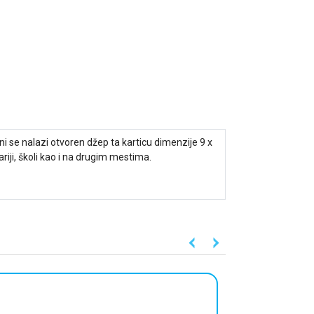
ni se nalazi otvoren džep ta karticu dimenzije 9 x
iji, školi kao i na drugim mestima.