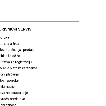
ORISNIČKI SERVIS
poruka
mena artikla
lovi korišćenja i prodaje
litika kolačića
utstvo za registraciju
aćanje platnim karticama
čini plaćanja
lovi isporuke
klamacije
avo na odustajanje
vraćaj sredstava
obraznost