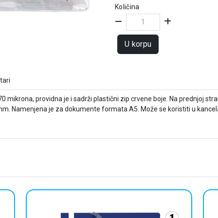
Količina
U korpu
ari
 mikrona, providna je i sadrži plastični zip crvene boje. Na prednjoj stra
mm. Namenjena je za dokumente formata A5. Može se koristiti u kancelar