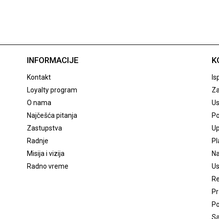
INFORMACIJE
K
Kontakt
Is
Loyalty program
Za
O nama
Us
Najčešća pitanja
Po
Zastupstva
Up
Radnje
Pl
Misija i vizija
Na
Radno vreme
Us
Re
Pr
Po
Sa