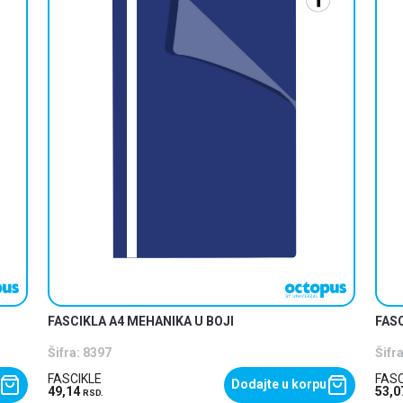
FASCIKLA A4 MEHANIKA U BOJI
FAS
Šifra:
8397
Šifra
FASCIKLE
FASC
Dodajte u korpu
49,14
53,
RSD.