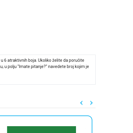
6 atraktivnih boja. Ukoliko želite da poručite
 u polju "Imate pitanje?" navedete broj kojim je