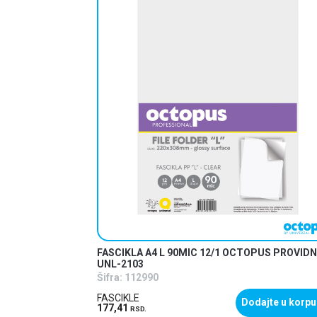
PUS CRVENA UNL-
FASCIKLA A4 L 90MIC 12/1 OCTOPUS PROVID
UNL-2103
Šifra:
112990
FASCIKLE
ajte u korpu
Dodajte u korpu
177,41
RSD.