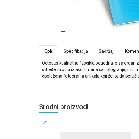
Opis
Specifikacija
Sadržaji
Koment
Octopus kvalitetna fascikla pogodna je za organiza
određenu boju iz asortimana sa fotografije, molim
obeležena fotografija artikala koji želite da poručit
Srodni proizvodi