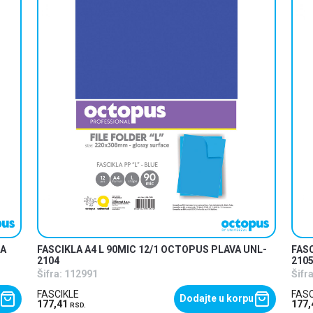
NA
FASCIKLA A4 L 90MIC 12/1 OCTOPUS PLAVA UNL-
FASC
2104
210
Šifra:
112991
Šifra
FASCIKLE
FASC
Dodajte u korpu
177,41
177
RSD.