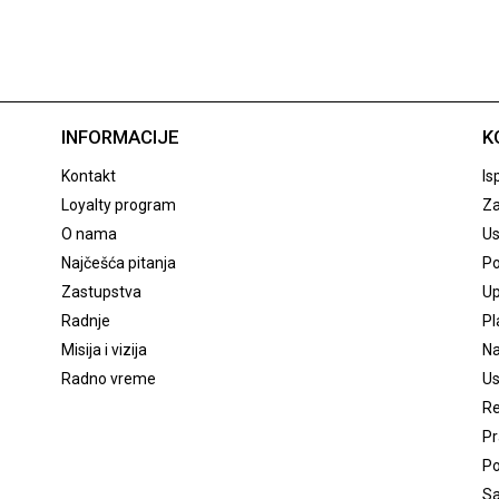
INFORMACIJE
K
Kontakt
Is
Loyalty program
Za
O nama
Us
Najčešća pitanja
Po
Zastupstva
Up
Radnje
Pl
Misija i vizija
Na
Radno vreme
Us
Re
Pr
Po
Sa