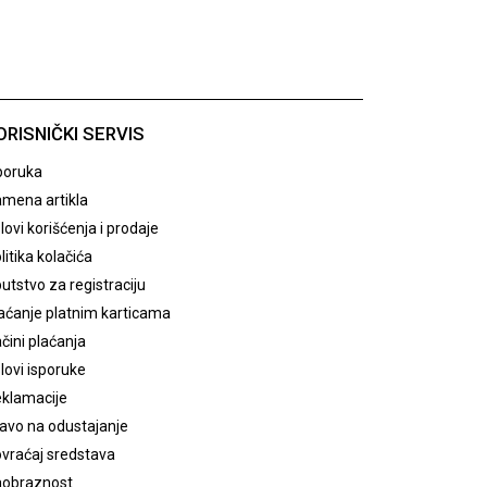
ORISNIČKI SERVIS
poruka
mena artikla
lovi korišćenja i prodaje
litika kolačića
utstvo za registraciju
aćanje platnim karticama
čini plaćanja
lovi isporuke
klamacije
avo na odustajanje
vraćaj sredstava
obraznost