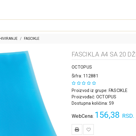
HIVIRANJE
FASCIKLE
FASCIKLA A4 SA 20 D
OCTOPUS
Šifra: 112881
Proizvod iz grupe:
FASCIKLE
Proizvođač:
OCTOPUS
Dostupna količina: 59
156,38
RSD.
WebCena: