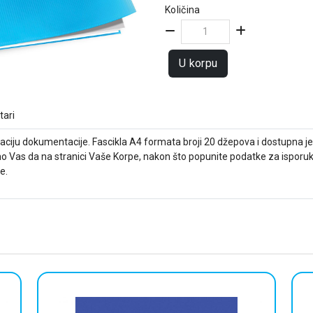
Količina
U korpu
ari
ciju dokumentacije. Fascikla A4 formata broji 20 džepova i dostupna je u 
o Vas da na stranici Vaše Korpe, nakon što popunite podatke za isporuku,
e.