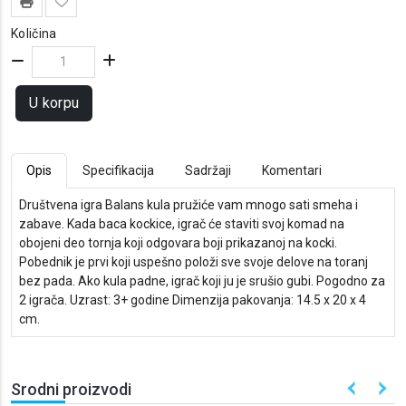
Količina
U korpu
Opis
Specifikacija
Sadržaji
Komentari
Društvena igra Balans kula pružiće vam mnogo sati smeha i
zabave. Kada baca kockice, igrač će staviti svoj komad na
obojeni deo tornja koji odgovara boji prikazanoj na kocki.
Pobednik je prvi koji uspešno položi sve svoje delove na toranj
bez pada. Ako kula padne, igrač koji ju je srušio gubi. Pogodno za
2 igrača. Uzrast: 3+ godine Dimenzija pakovanja: 14.5 x 20 x 4
cm.
Srodni proizvodi