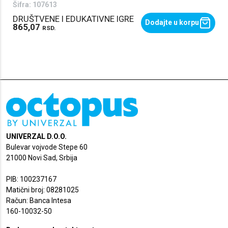
Šifra:
107613
DRUŠTVENE I EDUKATIVNE IGRE
Dodajte u korpu
865,07
RSD.
UNIVERZAL D.O.O.
Bulevar vojvode Stepe 60
21000 Novi Sad, Srbija
PIB: 100237167
Matični broj: 08281025
Račun: Banca Intesa
160-10032-50