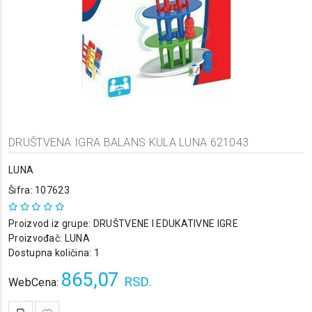
DRUŠTVENA IGRA BALANS KULA LUNA 621043
LUNA
Šifra: 107623
Proizvod iz grupe:
DRUŠTVENE I EDUKATIVNE IGRE
Proizvođač:
LUNA
Dostupna količina: 1
865,07
RSD.
WebCena: