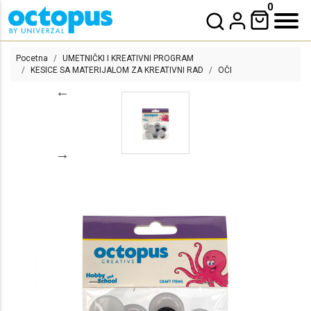
0
Pocetna
UMETNIČKI I KREATIVNI PROGRAM
KESICE SA MATERIJALOM ZA KREATIVNI RAD
OČI