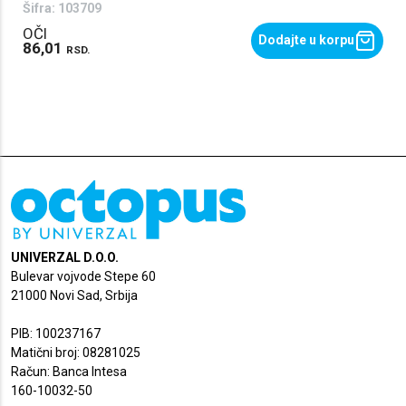
Šifra:
103709
OČI
Dodajte u korpu
86,01
RSD.
UNIVERZAL D.O.O.
Bulevar vojvode Stepe 60
21000 Novi Sad, Srbija
PIB: 100237167
Matični broj: 08281025
Račun: Banca Intesa
160-10032-50