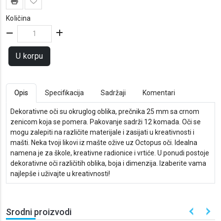
Količina
U korpu
Opis
Specifikacija
Sadržaji
Komentari
Dekorativne oči su okruglog oblika, prečnika 25 mm sa crnom
zenicom koja se pomera. Pakovanje sadrži 12 komada. Oči se
mogu zalepiti na različite materijale i zasijati u kreativnosti i
mašti. Neka tvoji likovi iz mašte ožive uz Octopus oči. Idealna
namena je za škole, kreativne radionice i vrtiće. U ponudi postoje
dekorativne oči različitih oblika, boja i dimenzija. Izaberite vama
najlepše i uživajte u kreativnosti!
Srodni proizvodi