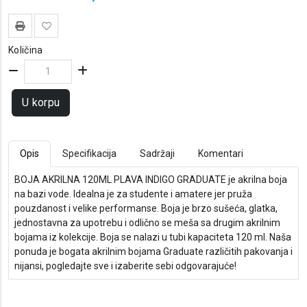
Količina
U korpu
Opis
Specifikacija
Sadržaji
Komentari
BOJA AKRILNA 120ML PLAVA INDIGO GRADUATE je akrilna boja
na bazi vode. Idealna je za studente i amatere jer pruža
pouzdanost i velike performanse. Boja je brzo sušeća, glatka,
jednostavna za upotrebu i odlično se meša sa drugim akrilnim
bojama iz kolekcije. Boja se nalazi u tubi kapaciteta 120 ml. Naša
ponuda je bogata akrilnim bojama Graduate različitih pakovanja i
nijansi, pogledajte sve i izaberite sebi odgovarajuće!