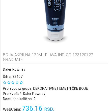
BOJA AKRILNA 120ML PLAVA INDIGO 123120127
GRADUATE
Daler Rowney
Šifra: 82107
Proizvod iz grupe:
DEKORATIVNE I UMETNIČKE BOJE
Proizvođač:
Daler Rowney
Dostupna količina: 2
736,16
RSD.
WebCena: