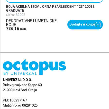
BOJA AKRILNA 120ML CRNA PEARLESCENT 123120032
GRADUATE
Šifra:
82096
DEKORATIVNE I UMETNIČKE
BOJE
Dodajte u korpu
736,16
RSD.
UNIVERZAL D.O.O.
Bulevar vojvode Stepe 60
21000 Novi Sad, Srbija
PIB: 100237167
Matični broj: 08281025