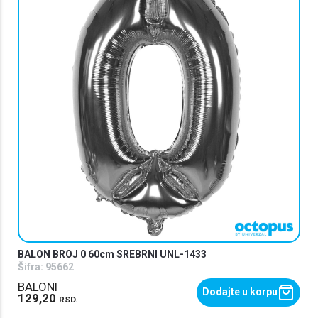
BALON BROJ 0 60cm SREBRNI UNL-1433
Šifra:
95662
BALONI
Dodajte u korpu
129,20
RSD.