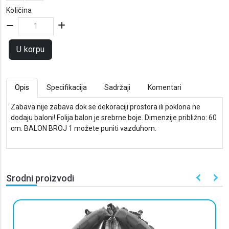
Količina
U korpu
Opis
Specifikacija
Sadržaji
Komentari
Zabava nije zabava dok se dekoraciji prostora ili poklona ne
dodaju baloni! Folija balon je srebrne boje. Dimenzije približno: 60
cm. BALON BROJ 1 možete puniti vazduhom.
Srodni proizvodi