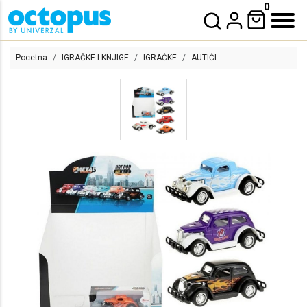
0
Pocetna
IGRAČKE I KNJIGE
IGRAČKE
AUTIĆI