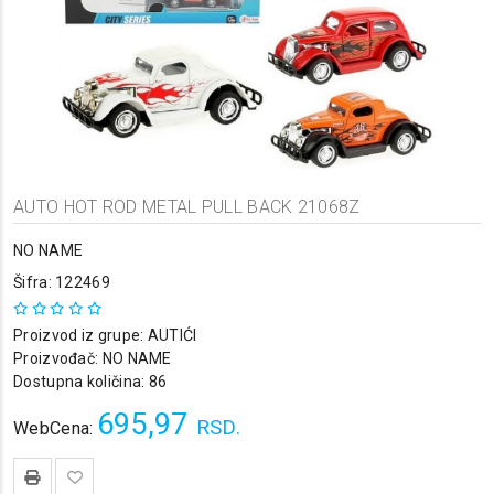
AUTO HOT ROD METAL PULL BACK 21068Z
NO NAME
Šifra: 122469
Proizvod iz grupe:
AUTIĆI
Proizvođač:
NO NAME
Dostupna količina: 86
695,97
RSD.
WebCena: