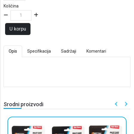
Količina
U korpu
Opis
Specifikacija
Sadržaji
Komentari
Srodni proizvodi