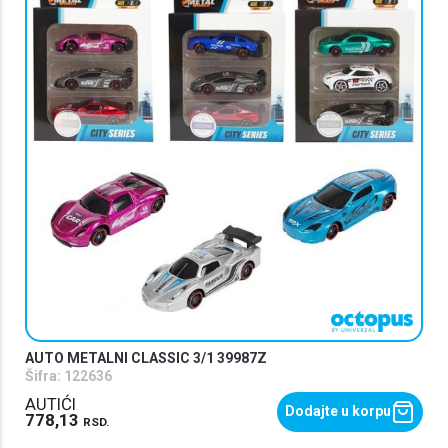
AUTO METALNI CLASSIC 3/1 39987Z
Šifra:
122636
AUTIĆI
Dodajte u korpu
778,13
RSD.